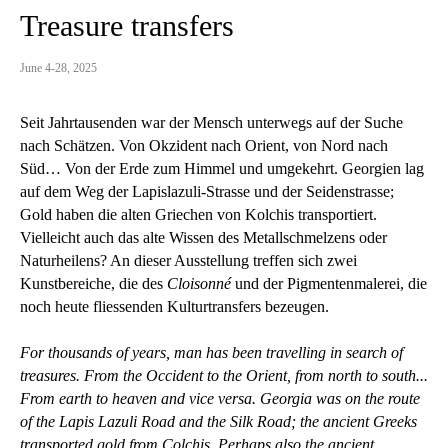
Treasure transfers
June 4-28, 2025
Seit Jahrtausenden war der Mensch unterwegs auf der Suche
nach Schätzen. Von Okzident nach Orient, von Nord nach
Süd… Von der Erde zum Himmel und umgekehrt. Georgien lag
auf dem Weg der Lapislazuli-Strasse und der Seidenstrasse;
Gold haben die alten Griechen von Kolchis transportiert.
Vielleicht auch das alte Wissen des Metallschmelzens oder
Naturheilens? An dieser Ausstellung treffen sich zwei
Kunstbereiche, die des
Cloisonné
und der Pigmentenmalerei, die
noch heute fliessenden Kulturtransfers bezeugen.
For thousands of years, man has been travelling in search of
treasures. From the Occident to the Orient, from north to south...
From earth to heaven and vice versa. Georgia was on the route
of the Lapis Lazuli Road and the Silk Road; the ancient Greeks
transported gold from Colchis. Perhaps also the ancient