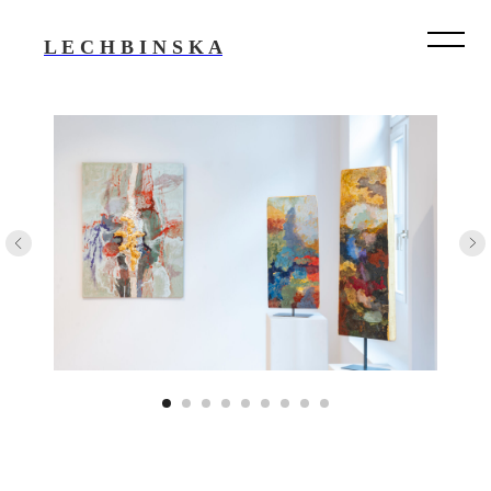
L E C H B I N S K A